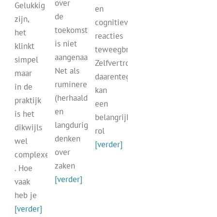
over
Gelukkig
en
de
zijn,
cognitieve
toekomst
het
reacties
is niet
klinkt
teweegbrengen.
aangenaam.
simpel
Zelfvertrouwen
Net als
maar
daarentegen
rumineren
in de
kan
(herhaaldelijk
praktijk
een
en
is het
belangrijke
langdurig
dikwijls
rol
denken
wel
[verder]
over
complexer
zaken
. Hoe
[verder]
vaak
heb je
[verder]