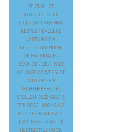
Maex
ZE ZIJN HET
:
INTELLECTUELE
Leve
in
EIGENDOM VAN HUN
de
RESPECTIEVELIJKE
maal
AUTEURS EN
RECHTHEBBENDEN.
Begi
DE MATERIALEN
met
BEVINDEN ZICH NIET
medi
8
OP ONZE SERVERS. DE
prakt
AUTEURS EN
tips
RECHTHEBBENDEN
voor
STELLEN DEZE GRATIS
een
goed
TER BESCHIKKING OP
start
HUN EIGEN WEBSITE.
(met
LEES EVENTUEEL DE
video
RESTRICTIES VOOR