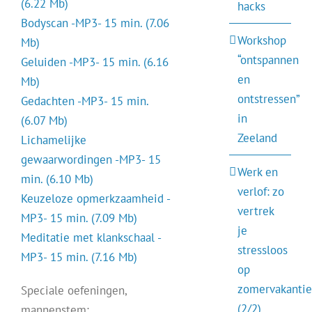
(6.22 Mb)
hacks
Bodyscan -MP3- 15 min. (7.06
Workshop
Mb)
“ontspannen
Geluiden -MP3- 15 min. (6.16
en
Mb)
ontstressen”
Gedachten -MP3- 15 min.
in
(6.07 Mb)
Zeeland
Lichamelijke
gewaarwordingen -MP3- 15
Werk en
min. (6.10 Mb)
verlof: zo
Keuzeloze opmerkzaamheid -
vertrek
MP3- 15 min. (7.09 Mb)
je
Meditatie met klankschaal -
stressloos
MP3- 15 min. (7.16 Mb)
op
zomervakantie
Speciale oefeningen,
(2/2)
mannenstem: