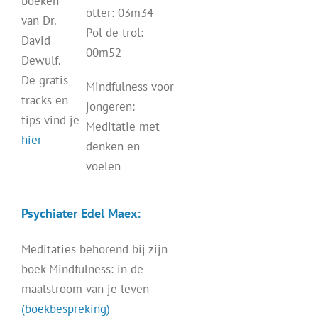
boeken
otter: 03m34
van Dr.
Pol de trol:
David
00m52
Dewulf.
De gratis
Mindfulness voor
tracks en
jongeren:
tips vind je
Meditatie met
hier
denken en
voelen
Psychiater Edel Maex:
Meditaties behorend bij zijn
boek Mindfulness: in de
maalstroom van je leven
(boekbespreking)