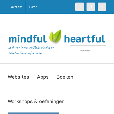
Ga
Over ons
Home
Facebook
X
Pinteres
naar
inhoud
Zoek in nieuws, artikels, studies en
Zoeken
downloadbare oefeningen
naar:
Websites
Apps
Boeken
Workshops & oefeningen