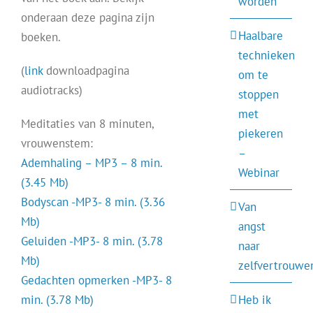
worden
onderaan deze pagina zijn
Haalbare
boeken.
technieken
(
link
downloadpagina
om te
audiotracks)
stoppen
met
Meditaties van 8 minuten,
piekeren
vrouwenstem:
–
Ademhaling – MP3 – 8 min.
Webinar
(3.45 Mb)
Bodyscan -MP3- 8 min. (3.36
Van
Mb)
angst
Geluiden -MP3- 8 min. (3.78
naar
Mb)
zelfvertrouwe
Gedachten opmerken -MP3- 8
min. (3.78 Mb)
Heb ik