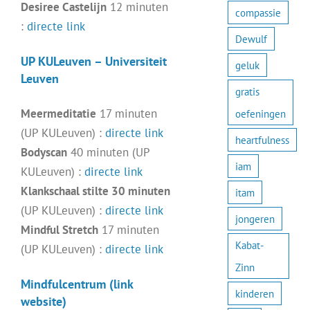
Desiree Castelijn
12 minuten
compassie
:
directe link
Dewulf
UP KULeuven – Universiteit
geluk
Leuven
gratis
Meermeditatie
17 minuten
oefeningen
(UP KULeuven) :
directe link
heartfulness
Bodyscan
40 minuten (UP
iam
KULeuven) :
directe link
Klankschaal stilte 30 minuten
itam
(UP KULeuven) :
directe link
jongeren
Mindful Stretch
17 minuten
Kabat-
(UP KULeuven) :
directe link
Zinn
Mindfulcentrum (link
kinderen
website)