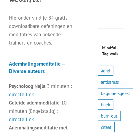
:
prakt
Hieronder vind je 84 gratis
oefe
downloadbare oefeningen en
meditaties van bekende
trainers en coaches.
Mindful
Tag wolk
Ademhalingsmeditatie –
adhd
Diverse auteurs
antistress
Psycholoog Najla
3 minuten :
beginnersgeest
directe link
Geleide ademmeditatie
10
boek
minuten (Engelstalig) :
burn-out
directe link
citaat
Ademhalingsmeditatie met