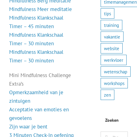
Mindfulness Berg meditatie
timemanagemen
Mindfulness Meer meditatie
tips
Mindfulness Klankschaal
training
Timer – 45 minuten
Mindfulness Klankschaal
vakantie
Timer – 30 minuten
website
Mindfulness Klankschaal
werkvloer
Timer – 30 minuten
wetenschap
Mini Mindfulness Challenge
workshops
Extra’s
Opmerkzaamheid van je
zen
zintuigen
Acceptatie van emoties en
gevoelens
Zoeken
Zijn waar je bent
3 Minuten Check-In oefening
Zoeken