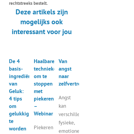
rechtstreeks bestelt.
Deze artikels zijn
mogelijks ook
interessant voor jou
De 4
Haalbare
Van
basis-
technieken
angst
ingrediënten
om te
naar
van
stoppen
zelfvertrouwen
Geluk:
met
Angst
4 tips
piekeren
om
–
kan
gelukkig
Webinar
verschillende
te
fysieke,
Piekeren
worden
emotionele