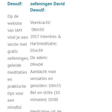
Dewulf:
oefeningen David
Dewulf:
Op de
Veerkracht:
website
08m50
van IAM
2017 Intenties &
vind je een
Hartmeditatie:
sectie met
05m39
gratis
De adem:
oefeningen,
09m04
geleide
Aandacht voor
meditaties
sensaties en
en
geluiden: 10m55
praktische
Bel en stilte (10
tips voor
minuten) 10:00
een
mindful
Meditaties uit de