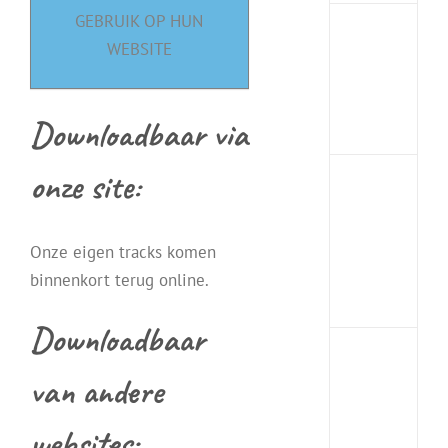
GEBRUIK OP HUN
UPD
WEBSITE
medit
grati
down
Downloadbaar via
MP3
onze site:
Krac
mind
voor
Onze eigen tracks komen
een
goed
binnenkort terug online.
nacht
Downloadbaar
STOP
van andere
stres
in
drie
websites:
minu