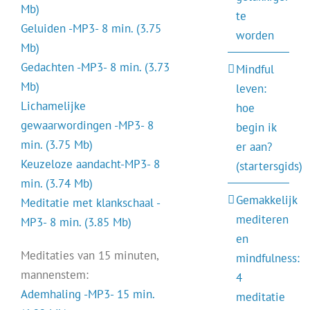
Mb)
te
Geluiden -MP3- 8 min. (3.75
worden
Mb)
Gedachten -MP3- 8 min. (3.73
Mindful
Mb)
leven:
Lichamelijke
hoe
gewaarwordingen -MP3- 8
begin ik
min. (3.75 Mb)
er aan?
Keuzeloze aandacht-MP3- 8
(startersgids)
min. (3.74 Mb)
Gemakkelijk
Meditatie met klankschaal -
mediteren
MP3- 8 min. (3.85 Mb)
en
Meditaties van 15 minuten,
mindfulness:
mannenstem:
4
Ademhaling -MP3- 15 min.
meditatie