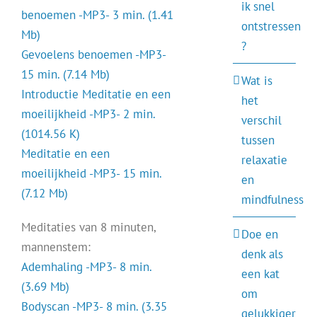
ik snel
benoemen -MP3- 3 min. (1.41
ontstressen
Mb)
?
Gevoelens benoemen -MP3-
15 min. (7.14 Mb)
Wat is
Introductie Meditatie en een
het
moeilijkheid -MP3- 2 min.
verschil
(1014.56 K)
tussen
Meditatie en een
relaxatie
moeilijkheid -MP3- 15 min.
en
(7.12 Mb)
mindfulness
Meditaties van 8 minuten,
Doe en
mannenstem:
denk als
Ademhaling -MP3- 8 min.
een kat
(3.69 Mb)
om
Bodyscan -MP3- 8 min. (3.35
gelukkiger