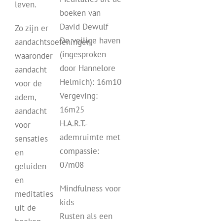
leven.
boeken van
David Dewulf
Zo zijn er
De veilige haven
aandachtsoefeningen,
(ingesproken
waaronder
door Hannelore
aandacht
Helmich): 16m10
voor de
Vergeving:
adem,
16m25
aandacht
H.A.R.T.-
voor
ademruimte met
sensaties
compassie:
en
07m08
geluiden
en
Mindfulness voor
meditaties
kids
uit de
Rusten als een