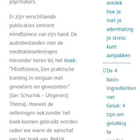
psychiaters.
ontdek
hoe je
Er zijn verschillende
met je
publicaties omtrent
ademhaling
mindfulness van zijn hand. De
je stress
audiobestanden met de
kunt
meditatieoefeningen
aanpakken
hieronder horen bij het
boek
:
“Mindfulness, Een praktische
De 4
training in omgaan met
basis-
gevoelens en gewoonten.”
ingrediënten
(Ger Schurink – Uitgeverij
van
Thema). Hoewel de
Geluk: 4
oefeningen ook zonder het
tips om
boek kunnen gebruikt worden
gelukkig
raden we warm de aanschaf
te
van het boek aan. Bekijk