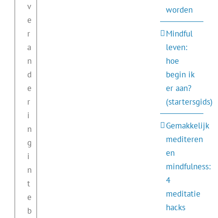
v
worden
e
r
Mindful
a
leven:
n
hoe
d
begin ik
e
er aan?
r
(startersgids)
i
Gemakkelijk
n
mediteren
g
en
i
mindfulness:
n
4
t
meditatie
e
hacks
b