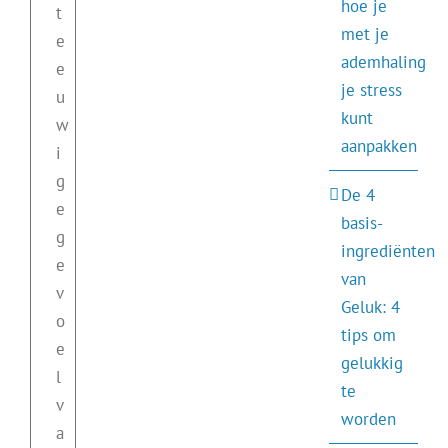
hoe je
t
met je
e
ademhaling
e
je stress
u
kunt
w
aanpakken
i
g
De 4
e
basis-
g
ingrediënten
e
van
v
Geluk: 4
o
tips om
e
gelukkig
l
te
v
worden
a