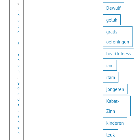
s
Dewulf
:
b
geluk
e
t
gratis
e
r
oefeningen
s
l
heartfulness
a
p
iam
e
n
itam
,
g
o
jongeren
e
d
Kabat-
s
Zinn
l
a
p
kinderen
e
n
leuk
,