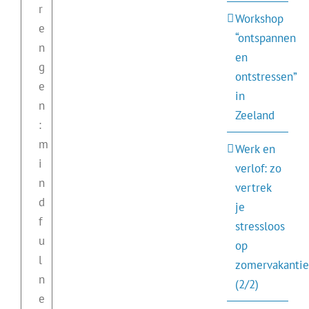
r
Workshop
e
“ontspannen
n
en
g
ontstressen”
e
in
n
Zeeland
:
m
Werk en
i
verlof: zo
n
vertrek
d
je
f
stressloos
u
op
l
zomervakantie
n
(2/2)
e