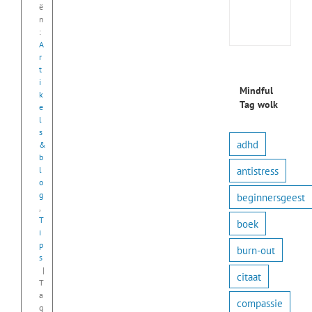
prakt
ë
n
oefe
:
A
r
t
i
Mindful
k
Tag wolk
e
l
s
adhd
&
b
antistress
l
o
g
beginnersgeest
,
T
boek
i
p
burn-out
s
|
citaat
T
a
compassie
g