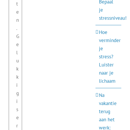
Bepaal
t
je
e
stressniveau!
n
.
Hoe
G
verminder
e
je
l
stress?
u
Luister
k
naar je
k
lichaam
i
g
Na
i
vakantie
s
terug
e
aan het
r
werk: