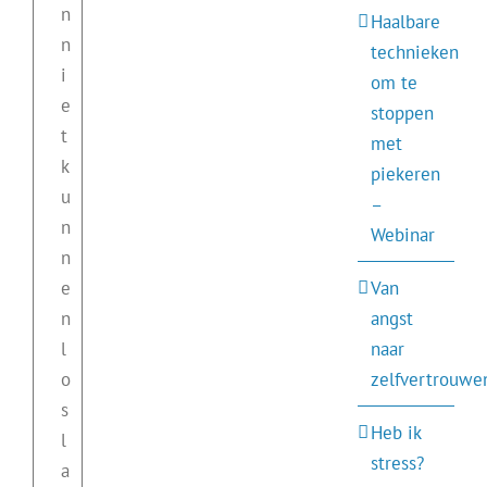
n
Haalbare
n
technieken
i
om te
e
stoppen
t
met
k
piekeren
u
–
n
Webinar
n
e
Van
n
angst
l
naar
o
zelfvertrouwe
s
Heb ik
l
stress?
a