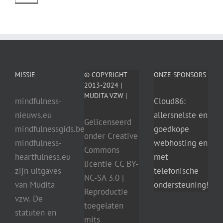
MISSIE
© COPYRIGHT
ONZE SPONSORS
2013-2024 |
MUDITA VZW |
mindfulness-
Cloud86:
nieuws.eu
allersnelste en
Gelicenseerd
mindfulnessgids.be
goedkope
onder Creative
mindfulness-
webhosting en
Commons
heartfulness.eu
met
licentie CC BY-
zijn uitgaves
telefonische
NC-SA 3.0 |
van Mudita
ondersteuning!
Reproductie
vzw. De
toegelaten
statuten en
mits