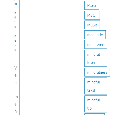
m
Maex
i
n
MBCT
d
f
MBSR
u
l
meditatie
n
e
mediteren
s
s
mindful
leven
V
mindfulness
e
mindful
e
l
tekst
m
mindful
e
tip
n