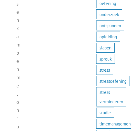
oefening
s
e
onderzoek
n
ontspannen
k
a
opleiding
m
slapen
p
spreuk
e
n
stress
m
stressoefening
e
stress
t
verminderen
o
n
studie
r
timemanagemen
u