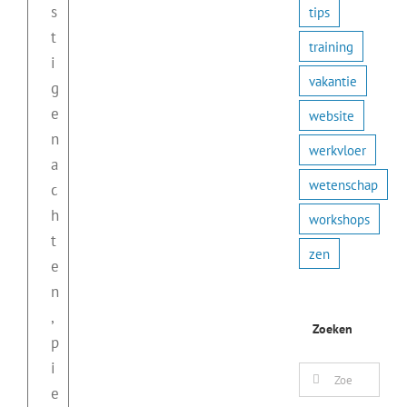
s
tips
t
training
i
vakantie
g
e
website
n
werkvloer
a
wetenschap
c
h
workshops
t
zen
e
n
,
Zoeken
p
i
Zoeken
e
naar: