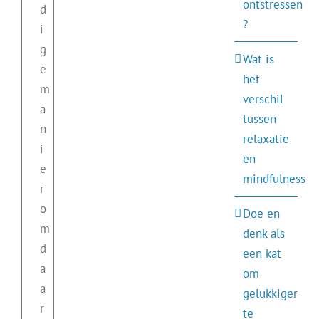
ontstressen
d
?
i
g
Wat is
e
het
m
verschil
a
tussen
n
relaxatie
i
en
e
mindfulness
r
o
Doe en
m
denk als
d
een kat
a
om
a
gelukkiger
r
te