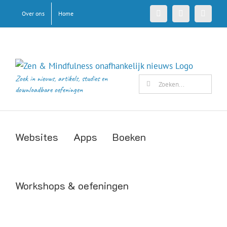
Ga
Over ons
Home
Facebook
X
Pinteres
naar
inhoud
Zoek in nieuws, artikels, studies en
Zoeken
downloadbare oefeningen
naar:
Websites
Apps
Boeken
Workshops & oefeningen