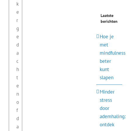
k
e
Laatste
r
berichten
g
e
Hoe je
d
met
a
mindfulness
c
beter
h
kunt
t
slapen
e
Minder
n
stress
o
door
f
ademhaling:
d
ontdek
a