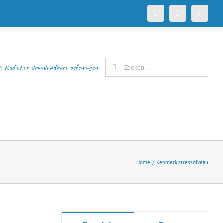
Facebook
X
Pinteres
Zoeken
s, studies en downloadbare oefeningen
naar:
Home
Kenmerk:
stressniveau