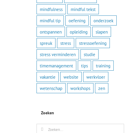
mindfulness
mindful tekst
mindful tip
oefening
onderzoek
ontspannen
opleiding
slapen
spreuk
stress
stressoefening
stress verminderen
studie
timemanagement
tips
training
vakantie
website
werkvloer
wetenschap
workshops
zen
Zoeken
Zoeken