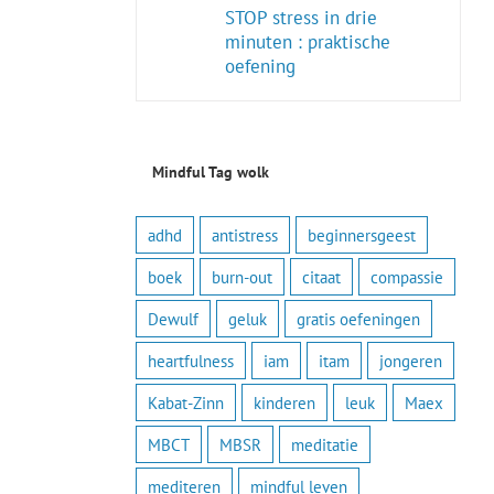
STOP stress in drie
minuten : praktische
oefening
Mindful Tag wolk
adhd
antistress
beginnersgeest
boek
burn-out
citaat
compassie
Dewulf
geluk
gratis oefeningen
heartfulness
iam
itam
jongeren
Kabat-Zinn
kinderen
leuk
Maex
MBCT
MBSR
meditatie
mediteren
mindful leven