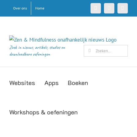
Ga
Over ons
Home
Facebook
X
Pinteres
naar
inhoud
Zoek in nieuws, artikels, studies en
Zoeken
downloadbare oefeningen
naar:
Websites
Apps
Boeken
Workshops & oefeningen