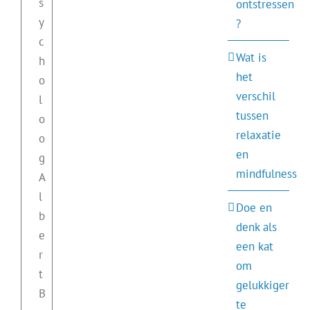
s
ontstressen
y
?
c
Wat is
h
het
o
verschil
l
tussen
o
relaxatie
o
en
g
mindfulness
A
l
Doe en
b
denk als
e
een kat
r
om
t
gelukkiger
B
te