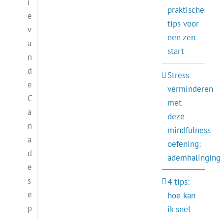
i
praktische
e
tips voor
v
een zen
a
start
n
d
Stress
e
verminderen
C
met
a
deze
n
mindfulness
a
oefening:
d
ademhalinging
e
s
4 tips:
e
hoe kan
p
ik snel