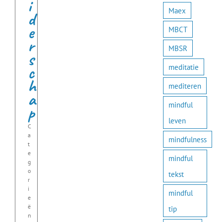
i
Maex
d
e
MBCT
r
MBSR
s
c
meditatie
h
mediteren
a
mindful
p
leven
C
a
mindfulness
t
e
mindful
g
o
tekst
r
i
mindful
e
ë
tip
n