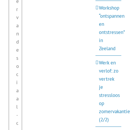
e
Workshop
r
“ontspannen
v
en
a
ontstressen”
n
in
d
Zeeland
e
s
Werk en
o
verlof: zo
c
vertrek
i
je
a
stressloos
a
op
l
zomervakantie
-
(2/2)
c