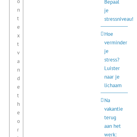
o
Bepaal
n
je
t
stressniveau!
e
Hoe
x
verminder
t
je
v
stress?
a
Luister
n
naar je
d
lichaam
e
t
Na
h
vakantie
e
terug
o
aan het
r
werk: