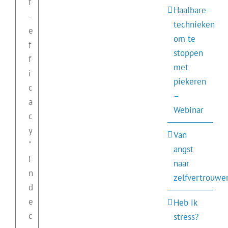
f
Haalbare
-
technieken
e
om te
f
stoppen
f
met
i
piekeren
c
–
a
Webinar
c
y
Van
"
angst
i
naar
n
zelfvertrouwe
d
e
Heb ik
c
stress?