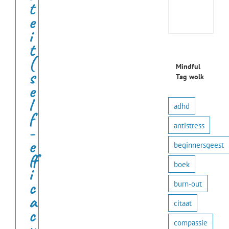
t
prakt
e
oefe
i
t
(
Mindful
s
Tag wolk
e
l
adhd
f
antistress
-
e
beginnersgeest
ff
boek
i
c
burn-out
a
citaat
c
compassie