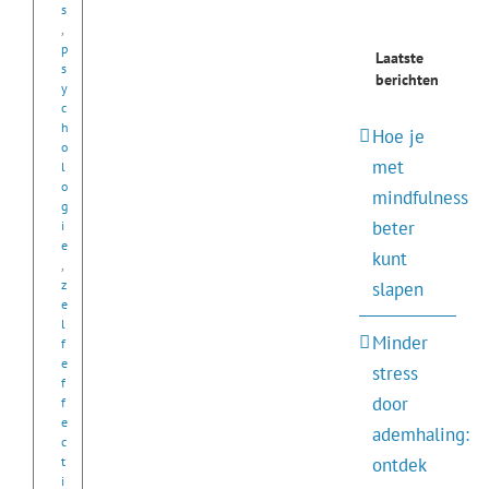
s
,
p
Laatste
s
berichten
y
c
h
Hoe je
o
met
l
o
mindfulness
g
beter
i
e
kunt
,
z
slapen
e
l
Minder
f
e
stress
f
door
f
e
ademhaling:
c
ontdek
t
i