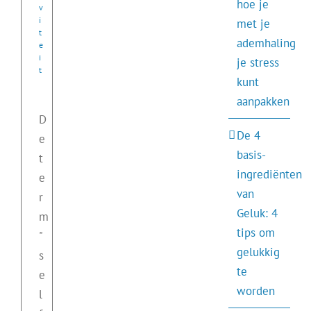
hoe je
v
i
met je
t
ademhaling
e
i
je stress
t
kunt
aanpakken
D
De 4
e
basis-
t
ingrediënten
e
van
r
Geluk: 4
m
tips om
"
gelukkig
s
te
e
worden
l