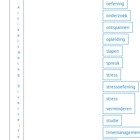
:
oefening
A
r
onderzoek
t
i
ontspannen
k
e
opleiding
l
s
slapen
&
b
spreuk
l
o
stress
g
,
stressoefening
D
i
v
stress
e
verminderen
r
s
studie
e
|
T
timemanagemen
a