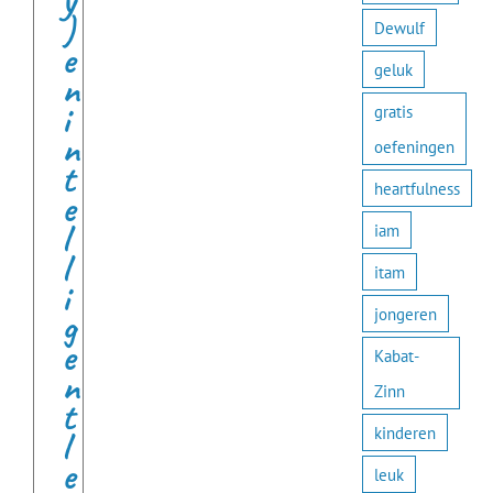
y
)
Dewulf
e
geluk
n
i
gratis
n
oefeningen
t
heartfulness
e
l
iam
l
itam
i
jongeren
g
e
Kabat-
n
Zinn
t
kinderen
l
e
leuk