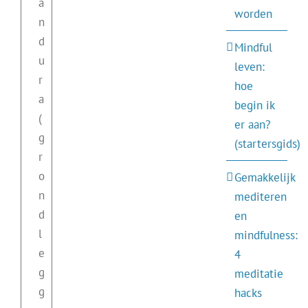
a
worden
n
d
Mindful
u
leven:
r
hoe
a
begin ik
(
er aan?
g
(startersgids)
r
o
Gemakkelijk
n
mediteren
d
en
l
mindfulness:
e
4
g
meditatie
g
hacks