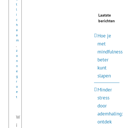
t
l
i
Laatste
c
berichten
h
a
Hoe je
a
m
met
,
z
mindfulness
o
beter
n
n
kunt
e
slapen
g
r
o
Minder
e
t
stress
door
ademhaling:
W
ontdek
i