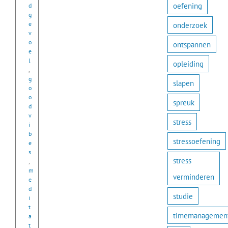
oefening
d
g
e
onderzoek
v
o
ontspannen
e
l
opleiding
,
g
slapen
o
o
spreuk
d
v
stress
i
b
stressoefening
e
s
stress
,
m
verminderen
e
d
studie
i
t
timemanagemen
a
t