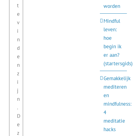
t
worden
e
Mindful
v
leven:
i
hoe
n
begin ik
d
er aan?
e
(startersgids)
n
z
Gemakkelijk
i
mediteren
j
en
n
mindfulness:
.
4
D
meditatie
e
hacks
z