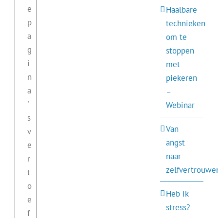
e
Haalbare
p
technieken
a
om te
g
stoppen
i
met
n
piekeren
a
–
'
Webinar
s
Van
v
angst
e
naar
r
zelfvertrouwe
t
o
Heb ik
e
stress?
f