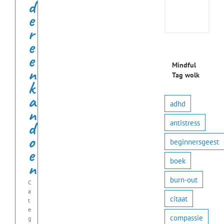
d
prakt
e
oefe
r
e
e
Mindful
n
Tag wolk
k
a
adhd
n
d
antistress
o
beginnersgeest
e
boek
n
burn-out
C
a
citaat
t
e
compassie
g