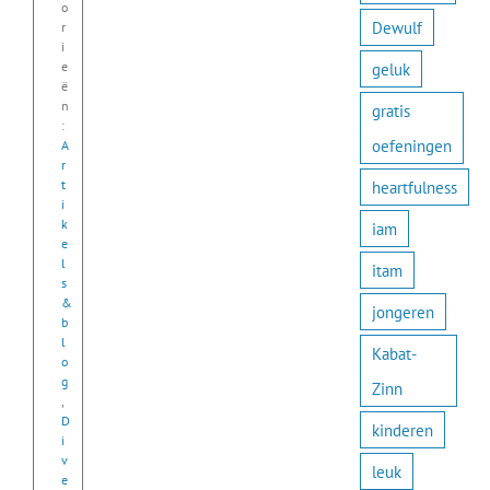
o
Dewulf
r
i
e
geluk
ë
n
gratis
:
oefeningen
A
r
t
heartfulness
i
k
iam
e
l
itam
s
&
jongeren
b
l
Kabat-
o
g
Zinn
,
D
kinderen
i
v
leuk
e