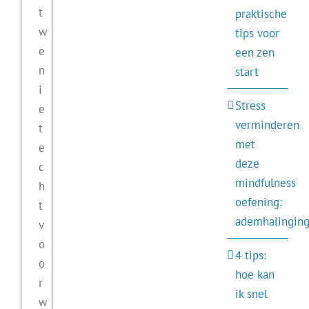
t
praktische
w
tips voor
e
een zen
n
start
i
Stress
e
verminderen
t
met
e
deze
c
mindfulness
h
oefening:
t
ademhalinging
v
o
4 tips:
o
hoe kan
r
ik snel
w