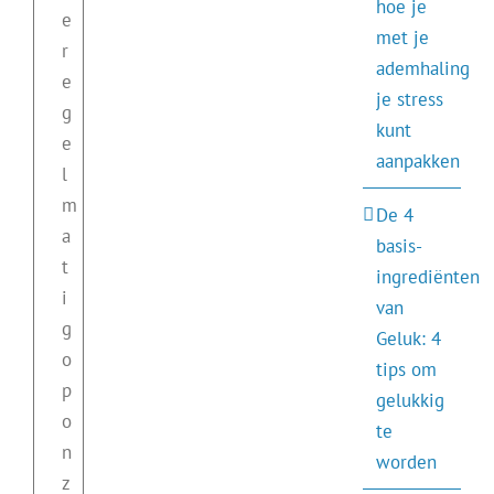
hoe je
e
met je
r
ademhaling
e
je stress
g
kunt
e
aanpakken
l
m
De 4
a
basis-
t
ingrediënten
i
van
g
Geluk: 4
o
tips om
p
gelukkig
o
te
n
worden
z