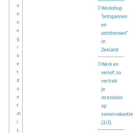
o
Workshop
n
“ontspannen
n
en
e
ontstressen”
g
in
r
Zeeland
o
e
Werk en
t
verlof: zo
d
vertrek
o
je
e
stressloos
t
op
m
zomervakantie
i
(2/2)
s