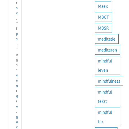
r
Maex
s
e
MBCT
,
T
MBSR
i
p
meditatie
s
|
T
mediteren
a
g
mindful
s
leven
:
e
n
mindfulness
e
r
mindful
g
tekst
i
e
,
mindful
g
tip
o
e