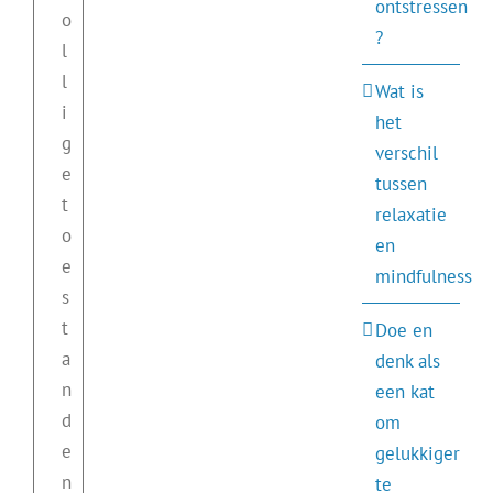
ontstressen
o
?
l
l
Wat is
i
het
g
verschil
e
tussen
t
relaxatie
o
en
e
mindfulness
s
t
Doe en
a
denk als
n
een kat
d
om
e
gelukkiger
n
te