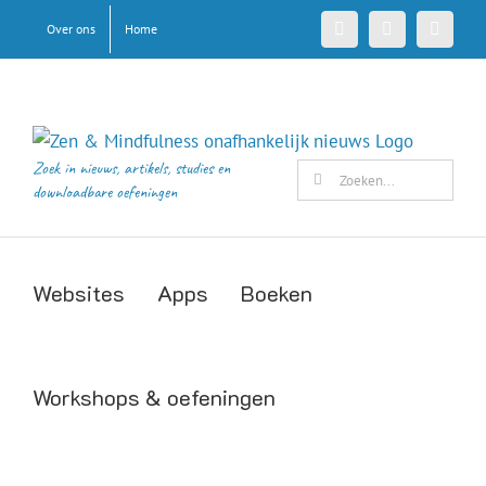
Ga
Over ons
Home
Facebook
X
Pinteres
naar
inhoud
Zoek in nieuws, artikels, studies en
Zoeken
downloadbare oefeningen
naar:
Websites
Apps
Boeken
Workshops & oefeningen