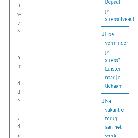
Bepaal
d
je
w
stressniveau!
e
e
Hoe
t
verminder
i
je
n
stress?
m
Luister
i
naar je
d
lichaam
d
e
Na
l
vakantie
s
terug
d
aan het
a
werk: